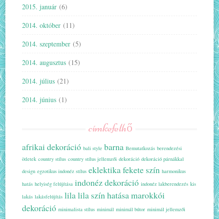
2015. január
(6)
2014. október
(11)
2014. szeptember
(5)
2014. augusztus
(15)
2014. július
(21)
2014. június
(1)
címkefelhő
afrikai dekoráció
barna
bali style
Bemutatkozás
berendezési
ötletek
country stílus
country stílus jellemzői
dekoráció
dekoráció párnákkal
eklektika
fekete szín
design
egzotikus indonéz stílus
harmonikus
indonéz dekoráció
hatás
helyiség felújítása
indonéz lakberendezés
kis
lila
lila szín hatása
marokkói
lakás
lakásfelújítás
dekoráció
minimalista stílus
minimál
minimál bútor
minimál jellemzői