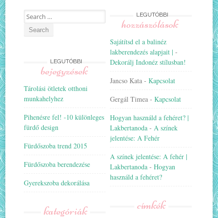
Search
LEGUTÓBBI
hozzászólások
for:
Sajátítsd el a balinéz
lakberendezés alapjait |
-
Dekorálj Indonéz stílusban!
LEGUTÓBBI
bejegyzések
Jancso Kata
-
Kapcsolat
Tárolási ötletek otthoni
munkahelyhez
Gergál Timea
-
Kapcsolat
Pihenésre fel! -10 különleges
Hogyan használd a fehéret? |
fürdő design
Lakbertanoda
-
A színek
jelentése: A Fehér
Fürdőszoba trend 2015
A színek jelentése: A fehér |
Fürdőszoba berendezése
Lakbertanoda
-
Hogyan
használd a fehéret?
Gyerekszoba dekorálása
címkék
kategóriák