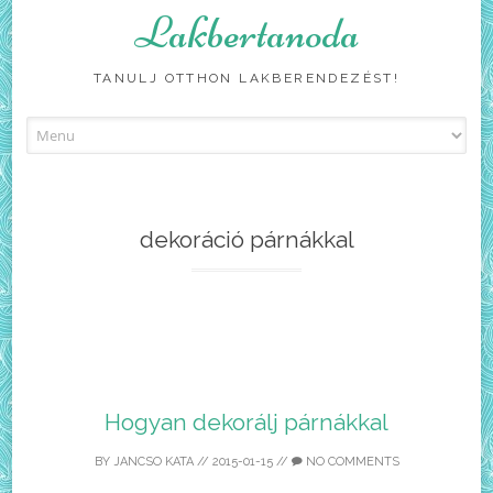
Lakbertanoda
TANULJ OTTHON LAKBERENDEZÉST!
Skip
to
content
dekoráció párnákkal
Hogyan dekorálj párnákkal
BY
JANCSO KATA
//
2015-01-15
//
NO COMMENTS