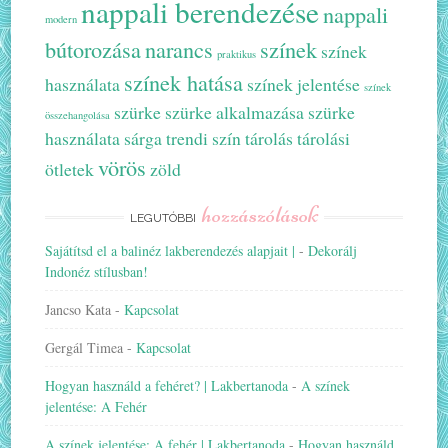
nappali berendezése
nappali
modern
bútorozása
narancs
színek
színek
praktikus
színek hatása
használata
színek jelentése
színek
szürke
szürke alkalmazása
szürke
összehangolása
használata
sárga
trendi szín
tárolás
tárolási
vörös
ötletek
zöld
hozzászólások
LEGUTÓBBI
Sajátítsd el a balinéz lakberendezés alapjait |
-
Dekorálj
Indonéz stílusban!
Jancso Kata
-
Kapcsolat
Gergál Timea
-
Kapcsolat
Hogyan használd a fehéret? | Lakbertanoda
-
A színek
jelentése: A Fehér
A színek jelentése: A fehér | Lakbertanoda
-
Hogyan használd