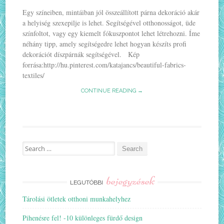
Egy színeiben, mintáiban jól összeállított párna dekoráció akár
a helyiség szexepilje is lehet. Segítségével otthonosságot, üde
színfoltot, vagy egy kiemelt fókuszpontot lehet létrehozni. Íme
néhány tipp, amely segítségedre lehet hogyan készíts profi
dekorációt díszpárnák segítségével. Kép
forrása:http://hu.pinterest.com/katajancs/beautiful-fabrics-
textiles/
CONTINUE READING →
Search
for:
bejegyzések
LEGUTÓBBI
Tárolási ötletek otthoni munkahelyhez
Pihenésre fel! -10 különleges fürdő design