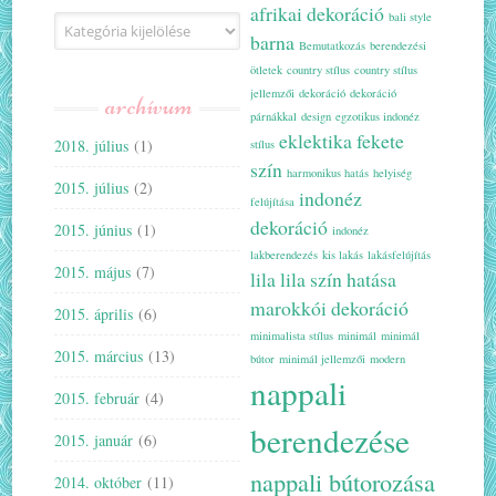
afrikai dekoráció
bali style
Kategóriák
barna
Bemutatkozás
berendezési
ötletek
country stílus
country stílus
jellemzői
dekoráció
dekoráció
archívum
párnákkal
design
egzotikus indonéz
eklektika
fekete
2018. július
(1)
stílus
szín
harmonikus hatás
helyiség
2015. július
(2)
indonéz
felújítása
dekoráció
2015. június
(1)
indonéz
lakberendezés
kis lakás
lakásfelújítás
2015. május
(7)
lila
lila szín hatása
marokkói dekoráció
2015. április
(6)
minimalista stílus
minimál
minimál
2015. március
(13)
bútor
minimál jellemzői
modern
nappali
2015. február
(4)
berendezése
2015. január
(6)
nappali bútorozása
2014. október
(11)