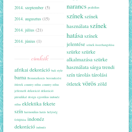
narancs
2014. szeptember
(5)
praktikus
színek
színek
2014. augusztus
(15)
színek
használata
2014. július
(21)
hatása
színek
2014. június
(1)
jelentése
színek összehangolása
szürke
szürke
címkék
alkalmazása
szürke
használata
sárga
trendi
afrikai dekoráció
bali style
szín
tárolás
tárolási
barna
Bemutatkozás
berendezési
vörös
ötletek
zöld
ötletek
country stílus
country stílus
jellemzői
dekoráció
dekoráció
párnákkal
design
egzotikus indonéz
eklektika
fekete
stílus
szín
harmonikus hatás
helyiség
indonéz
felújítása
dekoráció
indonéz