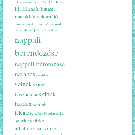
lakberendezés
kis lakás
lakásfelújítás
lila
lila szín hatása
marokkói dekoráció
minimalista stílus
minimál
minimál
bútor
minimál jellemzői
modern
nappali
berendezése
nappali bútorozása
narancs
praktikus
színek
színek
színek
használata
hatása
színek
jelentése
színek összehangolása
szürke
szürke
alkalmazása
szürke