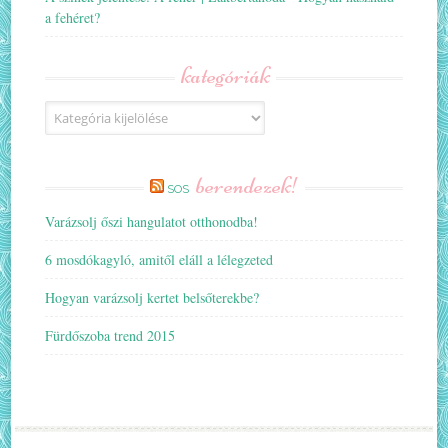
a fehéret?
kategóriák
Kategóriák
berendezek!
SOS
Varázsolj őszi hangulatot otthonodba!
6 mosdókagyló, amitől eláll a lélegzeted
Hogyan varázsolj kertet belsőterekbe?
Fürdőszoba trend 2015