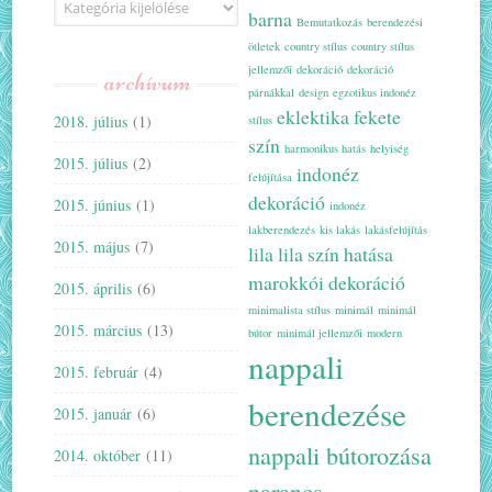
barna
Bemutatkozás
berendezési
ötletek
country stílus
country stílus
jellemzői
dekoráció
dekoráció
archívum
párnákkal
design
egzotikus indonéz
eklektika
fekete
2018. július
(1)
stílus
szín
harmonikus hatás
helyiség
2015. július
(2)
indonéz
felújítása
dekoráció
2015. június
(1)
indonéz
lakberendezés
kis lakás
lakásfelújítás
2015. május
(7)
lila
lila szín hatása
marokkói dekoráció
2015. április
(6)
minimalista stílus
minimál
minimál
2015. március
(13)
bútor
minimál jellemzői
modern
nappali
2015. február
(4)
berendezése
2015. január
(6)
nappali bútorozása
2014. október
(11)
narancs