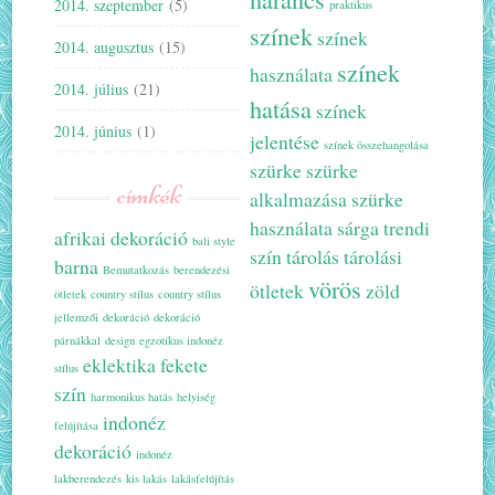
2014. szeptember
(5)
praktikus
színek
színek
2014. augusztus
(15)
színek
használata
2014. július
(21)
hatása
színek
2014. június
(1)
jelentése
színek összehangolása
szürke
szürke
címkék
alkalmazása
szürke
használata
sárga
trendi
afrikai dekoráció
bali style
szín
tárolás
tárolási
barna
Bemutatkozás
berendezési
vörös
ötletek
zöld
ötletek
country stílus
country stílus
jellemzői
dekoráció
dekoráció
párnákkal
design
egzotikus indonéz
eklektika
fekete
stílus
szín
harmonikus hatás
helyiség
indonéz
felújítása
dekoráció
indonéz
lakberendezés
kis lakás
lakásfelújítás