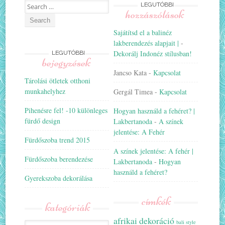
Search
LEGUTÓBBI
hozzászólások
for:
Sajátítsd el a balinéz
lakberendezés alapjait |
-
Dekorálj Indonéz stílusban!
LEGUTÓBBI
bejegyzések
Jancso Kata
-
Kapcsolat
Tárolási ötletek otthoni
munkahelyhez
Gergál Timea
-
Kapcsolat
Pihenésre fel! -10 különleges
Hogyan használd a fehéret? |
fürdő design
Lakbertanoda
-
A színek
jelentése: A Fehér
Fürdőszoba trend 2015
A színek jelentése: A fehér |
Fürdőszoba berendezése
Lakbertanoda
-
Hogyan
használd a fehéret?
Gyerekszoba dekorálása
címkék
kategóriák
afrikai dekoráció
bali style
Kategóriák