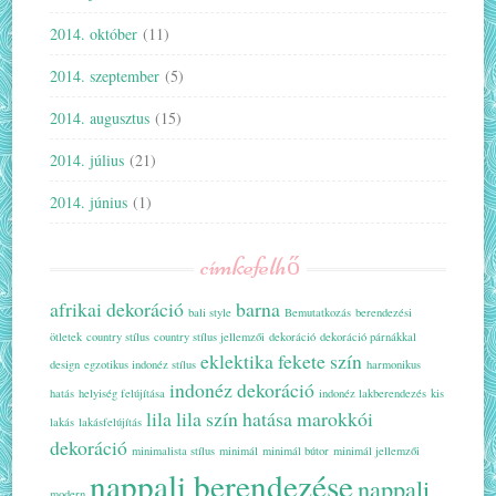
2014. október
(11)
2014. szeptember
(5)
2014. augusztus
(15)
2014. július
(21)
2014. június
(1)
címkefelhő
afrikai dekoráció
barna
bali style
Bemutatkozás
berendezési
ötletek
country stílus
country stílus jellemzői
dekoráció
dekoráció párnákkal
eklektika
fekete szín
design
egzotikus indonéz stílus
harmonikus
indonéz dekoráció
hatás
helyiség felújítása
indonéz lakberendezés
kis
lila
lila szín hatása
marokkói
lakás
lakásfelújítás
dekoráció
minimalista stílus
minimál
minimál bútor
minimál jellemzői
nappali berendezése
nappali
modern