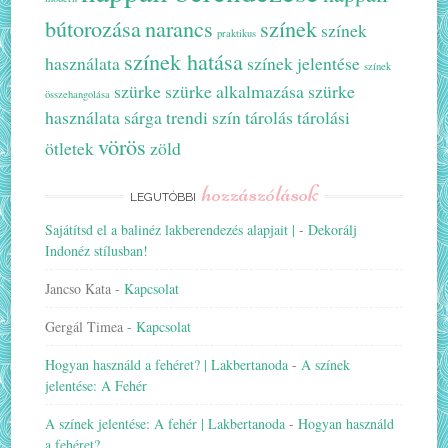
bútorozása
narancs
színek
színek
praktikus
színek hatása
használata
színek jelentése
színek
szürke
szürke alkalmazása
szürke
összehangolása
használata
sárga
trendi szín
tárolás
tárolási
vörös
ötletek
zöld
hozzászólások
LEGUTÓBBI
Sajátítsd el a balinéz lakberendezés alapjait |
-
Dekorálj
Indonéz stílusban!
Jancso Kata
-
Kapcsolat
Gergál Timea
-
Kapcsolat
Hogyan használd a fehéret? | Lakbertanoda
-
A színek
jelentése: A Fehér
A színek jelentése: A fehér | Lakbertanoda
-
Hogyan használd
a fehéret?