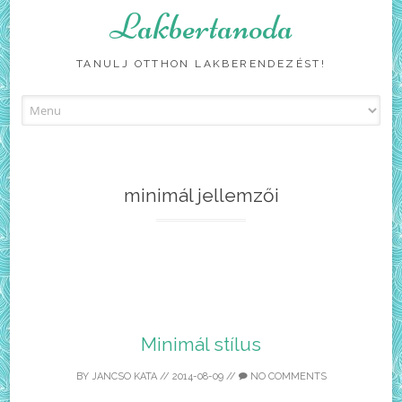
Lakbertanoda
TANULJ OTTHON LAKBERENDEZÉST!
Skip
to
content
minimál jellemzői
Minimál stílus
BY
JANCSO KATA
//
2014-08-09
//
NO COMMENTS