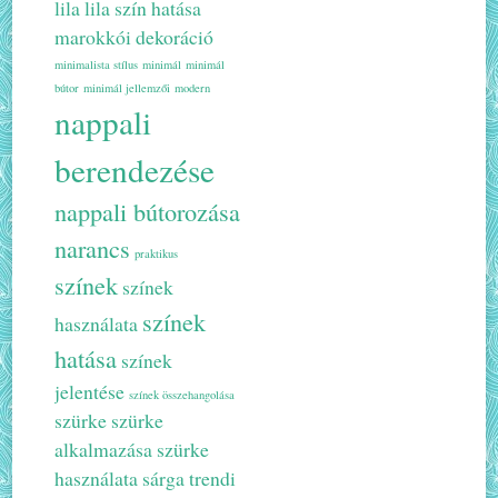
lila
lila szín hatása
marokkói dekoráció
minimalista stílus
minimál
minimál
bútor
minimál jellemzői
modern
nappali
berendezése
nappali bútorozása
narancs
praktikus
színek
színek
színek
használata
hatása
színek
jelentése
színek összehangolása
szürke
szürke
alkalmazása
szürke
használata
sárga
trendi