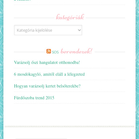
kategóriák
Kategóriák
berendezek!
SOS
Varázsolj őszi hangulatot otthonodba!
6 mosdókagyló, amitől eláll a lélegzeted
Hogyan varázsolj kertet belsőterekbe?
Fürdőszoba trend 2015