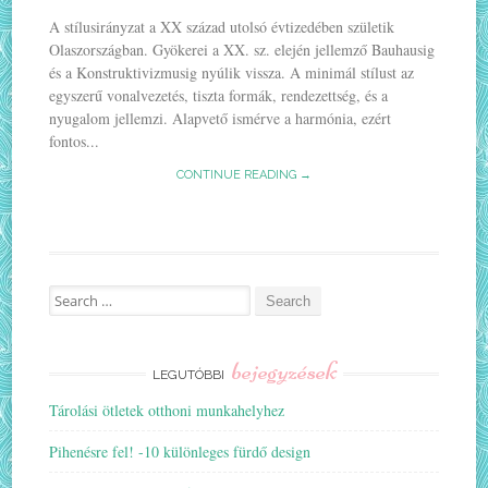
A stílusirányzat a XX század utolsó évtizedében születik
Olaszországban. Gyökerei a XX. sz. elején jellemző Bauhausig
és a Konstruktivizmusig nyúlik vissza. A minimál stílust az
egyszerű vonalvezetés, tiszta formák, rendezettség, és a
nyugalom jellemzi. Alapvető ismérve a harmónia, ezért
fontos...
CONTINUE READING →
Search
for:
bejegyzések
LEGUTÓBBI
Tárolási ötletek otthoni munkahelyhez
Pihenésre fel! -10 különleges fürdő design