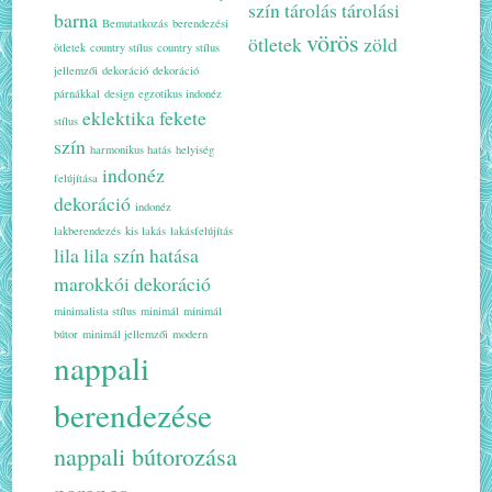
szín
tárolás
tárolási
barna
Bemutatkozás
berendezési
vörös
ötletek
zöld
ötletek
country stílus
country stílus
jellemzői
dekoráció
dekoráció
párnákkal
design
egzotikus indonéz
eklektika
fekete
stílus
szín
harmonikus hatás
helyiség
indonéz
felújítása
dekoráció
indonéz
lakberendezés
kis lakás
lakásfelújítás
lila
lila szín hatása
marokkói dekoráció
minimalista stílus
minimál
minimál
bútor
minimál jellemzői
modern
nappali
berendezése
nappali bútorozása
narancs