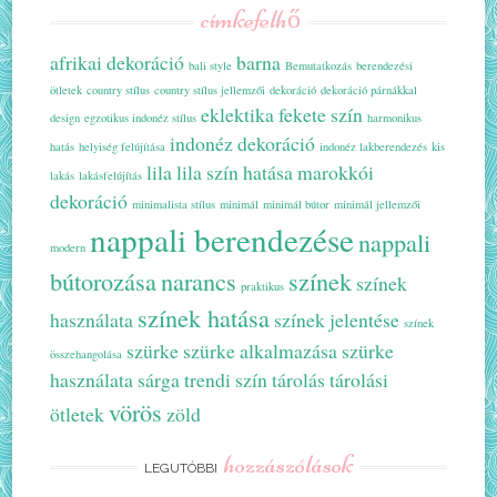
címkefelhő
afrikai dekoráció
barna
bali style
Bemutatkozás
berendezési
ötletek
country stílus
country stílus jellemzői
dekoráció
dekoráció párnákkal
eklektika
fekete szín
design
egzotikus indonéz stílus
harmonikus
indonéz dekoráció
hatás
helyiség felújítása
indonéz lakberendezés
kis
lila
lila szín hatása
marokkói
lakás
lakásfelújítás
dekoráció
minimalista stílus
minimál
minimál bútor
minimál jellemzői
nappali berendezése
nappali
modern
bútorozása
narancs
színek
színek
praktikus
színek hatása
használata
színek jelentése
színek
szürke
szürke alkalmazása
szürke
összehangolása
használata
sárga
trendi szín
tárolás
tárolási
vörös
ötletek
zöld
hozzászólások
LEGUTÓBBI