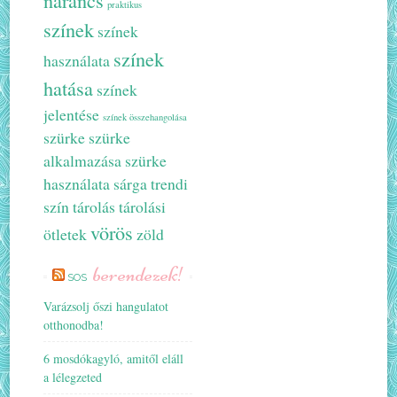
praktikus
színek
színek
színek
használata
hatása
színek
jelentése
színek összehangolása
szürke
szürke
alkalmazása
szürke
használata
sárga
trendi
szín
tárolás
tárolási
vörös
ötletek
zöld
berendezek!
SOS
Varázsolj őszi hangulatot
otthonodba!
6 mosdókagyló, amitől eláll
a lélegzeted