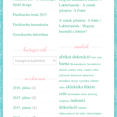
fürdő design
Lakbertanoda
-
A színek
jelentése: A Fehér
Fürdőszoba trend 2015
A színek jelentése: A fehér |
Fürdőszoba berendezése
Lakbertanoda
-
Hogyan
használd a fehéret?
Gyerekszoba dekorálása
címkék
kategóriák
afrikai dekoráció
bali style
Kategóriák
barna
Bemutatkozás
berendezési
ötletek
country stílus
country stílus
jellemzői
dekoráció
dekoráció
archívum
párnákkal
design
egzotikus indonéz
eklektika
fekete
2018. július
(1)
stílus
szín
harmonikus hatás
helyiség
2015. július
(2)
indonéz
felújítása
dekoráció
2015. június
(1)
indonéz
lakberendezés
kis lakás
lakásfelújítás