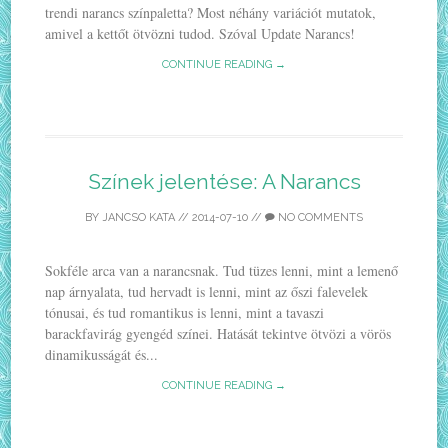
trendi narancs színpaletta? Most néhány variációt mutatok,
amivel a kettőt ötvözni tudod. Szóval Update Narancs!
CONTINUE READING →
Színek jelentése: A Narancs
BY
JANCSO KATA
//
2014-07-10
//
NO COMMENTS
Sokféle arca van a narancsnak. Tud tüzes lenni, mint a lemenő
nap árnyalata, tud hervadt is lenni, mint az őszi falevelek
tónusai, és tud romantikus is lenni, mint a tavaszi
barackfavirág gyengéd színei. Hatását tekintve ötvözi a vörös
dinamikusságát és...
CONTINUE READING →