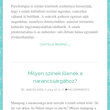
Pszichológiai és reklám kísérletek eredményei bizonyítják,
hogy a színek különböző érzelmi ingereket, reakciókat
váltanak ki belőlünk. A reakciók gyökerei egyrészt saját
magunkban, személyes élményeinkben, másrészt történelmi,
kulturális hagyományainkban találhatók. A színek
jelentéstartalma és az emberekre való élettani hatása egymástól
elválaszthatatlan...
CONTINUE READING →
Milyen színek illenek a
narancssárgához?
BY
JANCSO KATA
//
2014-07-11
//
NO COMMENTS
Manapság a narancssárga nem tartozik a trendi színek közé. De
mi van akkor, ha Neked mégis ez jön be? Milyen manapság a