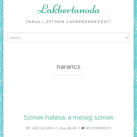
Lakbertanoda
TANULJ OTTHON LAKBERENDEZÉST!
Skip
to
content
narancs
Színek hatása: a meleg színek
BY
JANCSO KATA
//
2014-08-08
//
NO COMMENTS