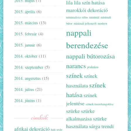
2015. május
(7)
lila
lila szín hatása
marokkói dekoráció
2015. április
(6)
minimalista stílus
minimál
minimál
2015. március
(13)
bútor
minimál jellemzői
modern
nappali
2015. február
(4)
berendezése
2015. január
(6)
nappali bútorozása
2014. október
(11)
narancs
2014. szeptember
(5)
praktikus
színek
színek
2014. augusztus
(15)
színek
használata
2014. július
(21)
hatása
színek
2014. június
(1)
jelentése
színek összehangolása
szürke
szürke
címkék
alkalmazása
szürke
használata
sárga
trendi
afrikai dekoráció
bali style