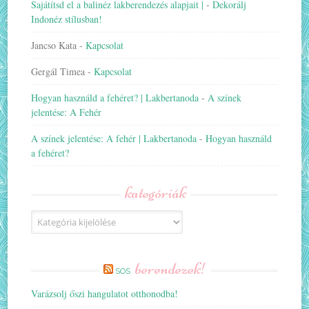
Sajátítsd el a balinéz lakberendezés alapjait |
-
Dekorálj
Indonéz stílusban!
Jancso Kata
-
Kapcsolat
Gergál Timea
-
Kapcsolat
Hogyan használd a fehéret? | Lakbertanoda
-
A színek
jelentése: A Fehér
A színek jelentése: A fehér | Lakbertanoda
-
Hogyan használd
a fehéret?
kategóriák
Kategóriák
berendezek!
SOS
Varázsolj őszi hangulatot otthonodba!