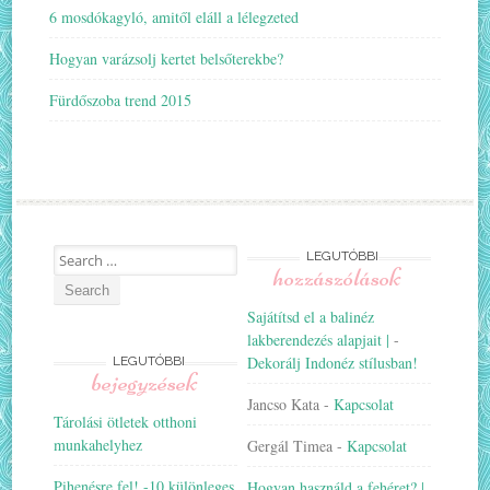
6 mosdókagyló, amitől eláll a lélegzeted
Hogyan varázsolj kertet belsőterekbe?
Fürdőszoba trend 2015
Search
LEGUTÓBBI
hozzászólások
for:
Sajátítsd el a balinéz
lakberendezés alapjait |
-
Dekorálj Indonéz stílusban!
LEGUTÓBBI
bejegyzések
Jancso Kata
-
Kapcsolat
Tárolási ötletek otthoni
munkahelyhez
Gergál Timea
-
Kapcsolat
Pihenésre fel! -10 különleges
Hogyan használd a fehéret? |