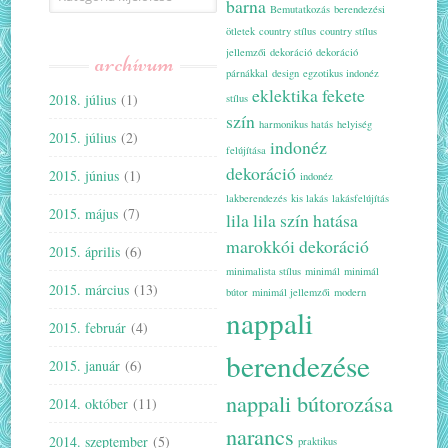
barna
Bemutatkozás
berendezési
ötletek
country stílus
country stílus
jellemzői
dekoráció
dekoráció
archívum
párnákkal
design
egzotikus indonéz
eklektika
fekete
2018. július
(1)
stílus
szín
harmonikus hatás
helyiség
2015. július
(2)
indonéz
felújítása
dekoráció
2015. június
(1)
indonéz
lakberendezés
kis lakás
lakásfelújítás
2015. május
(7)
lila
lila szín hatása
marokkói dekoráció
2015. április
(6)
minimalista stílus
minimál
minimál
2015. március
(13)
bútor
minimál jellemzői
modern
nappali
2015. február
(4)
berendezése
2015. január
(6)
nappali bútorozása
2014. október
(11)
narancs
2014. szeptember
(5)
praktikus