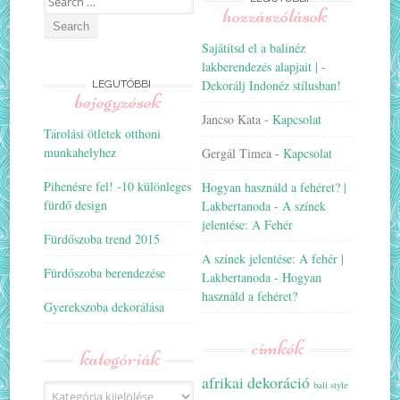
hozzászólások
for:
Sajátítsd el a balinéz
lakberendezés alapjait |
-
Dekorálj Indonéz stílusban!
LEGUTÓBBI
bejegyzések
Jancso Kata
-
Kapcsolat
Tárolási ötletek otthoni
munkahelyhez
Gergál Timea
-
Kapcsolat
Pihenésre fel! -10 különleges
Hogyan használd a fehéret? |
fürdő design
Lakbertanoda
-
A színek
jelentése: A Fehér
Fürdőszoba trend 2015
A színek jelentése: A fehér |
Fürdőszoba berendezése
Lakbertanoda
-
Hogyan
használd a fehéret?
Gyerekszoba dekorálása
címkék
kategóriák
afrikai dekoráció
bali style
Kategóriák