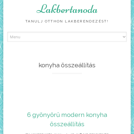
Lakbertanoda
TANULJ OTTHON LAKBERENDEZÉST!
Skip
to
content
konyha összeállítás
6 gyönyörű modern konyha
összeállítás