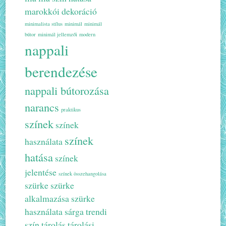
marokkói dekoráció
minimalista stílus
minimál
minimál
bútor
minimál jellemzői
modern
nappali
berendezése
nappali bútorozása
narancs
praktikus
színek
színek
színek
használata
hatása
színek
jelentése
színek összehangolása
szürke
szürke
alkalmazása
szürke
használata
sárga
trendi
szín
tárolás
tárolási