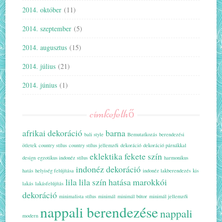
2014. október
(11)
2014. szeptember
(5)
2014. augusztus
(15)
2014. július
(21)
2014. június
(1)
címkefelhő
afrikai dekoráció
barna
bali style
Bemutatkozás
berendezési
ötletek
country stílus
country stílus jellemzői
dekoráció
dekoráció párnákkal
eklektika
fekete szín
design
egzotikus indonéz stílus
harmonikus
indonéz dekoráció
hatás
helyiség felújítása
indonéz lakberendezés
kis
lila
lila szín hatása
marokkói
lakás
lakásfelújítás
dekoráció
minimalista stílus
minimál
minimál bútor
minimál jellemzői
nappali berendezése
nappali
modern