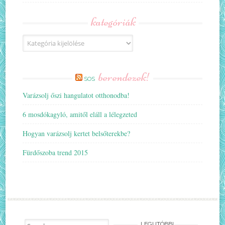
kategóriák
Kategóriák
berendezek!
SOS
Varázsolj őszi hangulatot otthonodba!
6 mosdókagyló, amitől eláll a lélegzeted
Hogyan varázsolj kertet belsőterekbe?
Fürdőszoba trend 2015
Search
LEGUTÓBBI