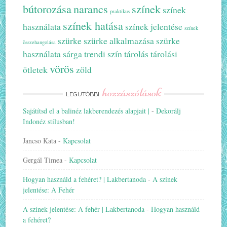
bútorozása
narancs
színek
színek
praktikus
színek hatása
használata
színek jelentése
színek
szürke
szürke alkalmazása
szürke
összehangolása
használata
sárga
trendi szín
tárolás
tárolási
vörös
ötletek
zöld
hozzászólások
LEGUTÓBBI
Sajátítsd el a balinéz lakberendezés alapjait |
-
Dekorálj
Indonéz stílusban!
Jancso Kata
-
Kapcsolat
Gergál Timea
-
Kapcsolat
Hogyan használd a fehéret? | Lakbertanoda
-
A színek
jelentése: A Fehér
A színek jelentése: A fehér | Lakbertanoda
-
Hogyan használd
a fehéret?