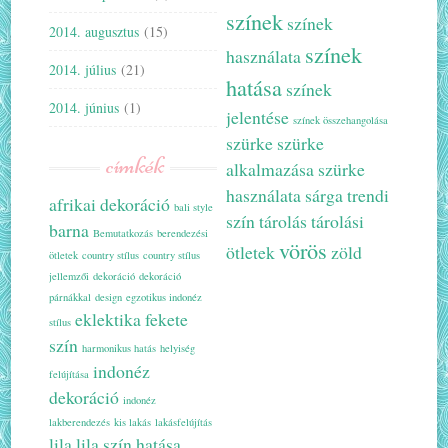
színek
színek
2014. augusztus
(15)
színek
használata
2014. július
(21)
hatása
színek
2014. június
(1)
jelentése
színek összehangolása
szürke
szürke
címkék
alkalmazása
szürke
használata
sárga
trendi
afrikai dekoráció
bali style
szín
tárolás
tárolási
barna
Bemutatkozás
berendezési
vörös
ötletek
zöld
ötletek
country stílus
country stílus
jellemzői
dekoráció
dekoráció
párnákkal
design
egzotikus indonéz
eklektika
fekete
stílus
szín
harmonikus hatás
helyiség
indonéz
felújítása
dekoráció
indonéz
lakberendezés
kis lakás
lakásfelújítás
lila
lila szín hatása