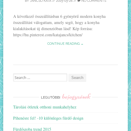
BY
JANCSO KATA
//
2015-03-28
//
NO COMMENTS
A következő összeállításban 6 gyönyörű modern konyha
összeállítást válogattam, amely segít, hogy a konyha
kialakításokat új dimenzióban lásd! Kép forrása:
https://hu.pinterest.com/katajancs/kitchen/
CONTINUE READING →
Search
for:
bejegyzések
LEGUTÓBBI
Tárolási ötletek otthoni munkahelyhez
Pihenésre fel! -10 különleges fürdő design
Fürdőszoba trend 2015