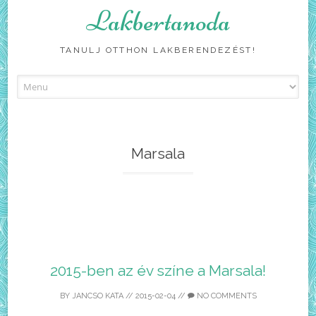
Lakbertanoda
TANULJ OTTHON LAKBERENDEZÉST!
Skip
to
content
Marsala
2015-ben az év színe a Marsala!
BY
JANCSO KATA
//
2015-02-04
//
NO COMMENTS