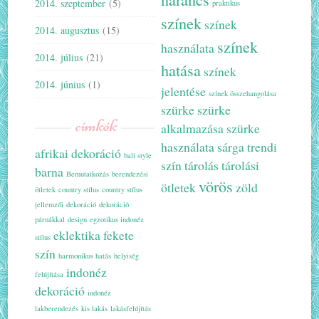
2014. szeptember
(5)
praktikus
színek
színek
2014. augusztus
(15)
színek
használata
2014. július
(21)
hatása
színek
2014. június
(1)
jelentése
színek összehangolása
szürke
szürke
címkék
alkalmazása
szürke
használata
sárga
trendi
afrikai dekoráció
bali style
szín
tárolás
tárolási
barna
Bemutatkozás
berendezési
vörös
ötletek
zöld
ötletek
country stílus
country stílus
jellemzői
dekoráció
dekoráció
párnákkal
design
egzotikus indonéz
eklektika
fekete
stílus
szín
harmonikus hatás
helyiség
indonéz
felújítása
dekoráció
indonéz
lakberendezés
kis lakás
lakásfelújítás