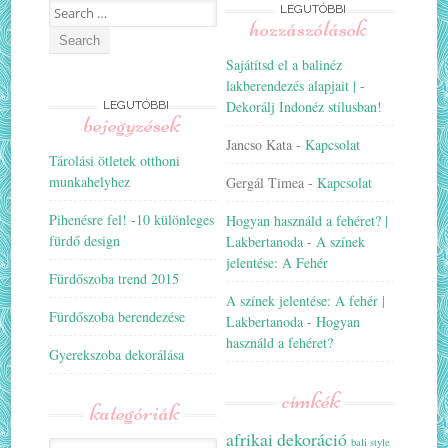
Search
LEGUTÓBBI
hozzászólások
for:
Sajátítsd el a balinéz
lakberendezés alapjait |
-
Dekorálj Indonéz stílusban!
LEGUTÓBBI
bejegyzések
Jancso Kata
-
Kapcsolat
Tárolási ötletek otthoni
munkahelyhez
Gergál Timea
-
Kapcsolat
Pihenésre fel! -10 különleges
Hogyan használd a fehéret? |
fürdő design
Lakbertanoda
-
A színek
jelentése: A Fehér
Fürdőszoba trend 2015
A színek jelentése: A fehér |
Fürdőszoba berendezése
Lakbertanoda
-
Hogyan
használd a fehéret?
Gyerekszoba dekorálása
címkék
kategóriák
afrikai dekoráció
bali style
Kategóriák