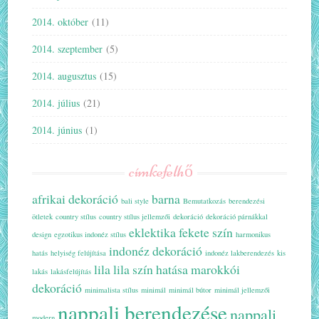
2014. október
(11)
2014. szeptember
(5)
2014. augusztus
(15)
2014. július
(21)
2014. június
(1)
címkefelhő
afrikai dekoráció
barna
bali style
Bemutatkozás
berendezési
ötletek
country stílus
country stílus jellemzői
dekoráció
dekoráció párnákkal
eklektika
fekete szín
design
egzotikus indonéz stílus
harmonikus
indonéz dekoráció
hatás
helyiség felújítása
indonéz lakberendezés
kis
lila
lila szín hatása
marokkói
lakás
lakásfelújítás
dekoráció
minimalista stílus
minimál
minimál bútor
minimál jellemzői
nappali berendezése
nappali
modern