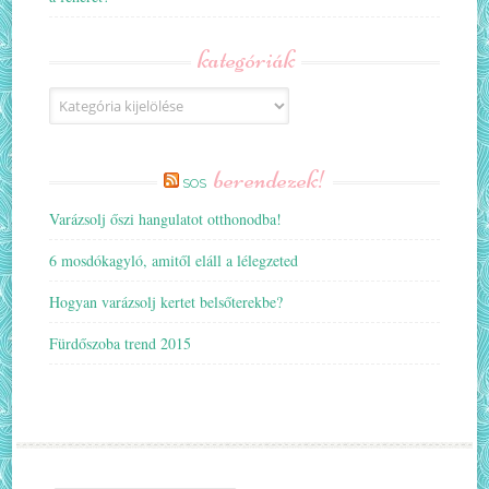
kategóriák
Kategóriák
berendezek!
SOS
Varázsolj őszi hangulatot otthonodba!
6 mosdókagyló, amitől eláll a lélegzeted
Hogyan varázsolj kertet belsőterekbe?
Fürdőszoba trend 2015