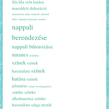
lila
lila szín hatása
marokkói dekoráció
minimalista stílus
minimál
minimál
bútor
minimál jellemzői
modern
nappali
berendezése
nappali bútorozása
narancs
praktikus
színek
színek
színek
használata
hatása
színek
jelentése
színek összehangolása
szürke
szürke
alkalmazása
szürke
használata
sárga
trendi