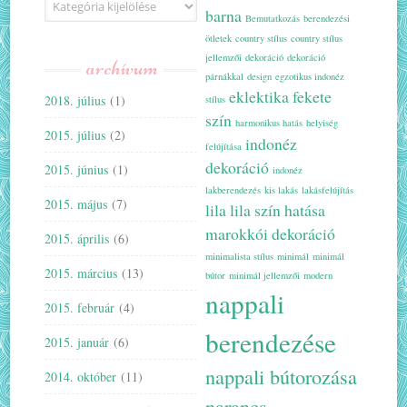
barna
Bemutatkozás
berendezési
ötletek
country stílus
country stílus
jellemzői
dekoráció
dekoráció
archívum
párnákkal
design
egzotikus indonéz
eklektika
fekete
2018. július
(1)
stílus
szín
harmonikus hatás
helyiség
2015. július
(2)
indonéz
felújítása
dekoráció
2015. június
(1)
indonéz
lakberendezés
kis lakás
lakásfelújítás
2015. május
(7)
lila
lila szín hatása
marokkói dekoráció
2015. április
(6)
minimalista stílus
minimál
minimál
2015. március
(13)
bútor
minimál jellemzői
modern
nappali
2015. február
(4)
berendezése
2015. január
(6)
nappali bútorozása
2014. október
(11)
narancs