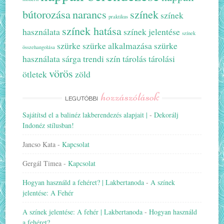
bútorozása
narancs
színek
színek
praktikus
színek hatása
használata
színek jelentése
színek
szürke
szürke alkalmazása
szürke
összehangolása
használata
sárga
trendi szín
tárolás
tárolási
vörös
ötletek
zöld
hozzászólások
LEGUTÓBBI
Sajátítsd el a balinéz lakberendezés alapjait |
-
Dekorálj
Indonéz stílusban!
Jancso Kata
-
Kapcsolat
Gergál Timea
-
Kapcsolat
Hogyan használd a fehéret? | Lakbertanoda
-
A színek
jelentése: A Fehér
A színek jelentése: A fehér | Lakbertanoda
-
Hogyan használd
a fehéret?