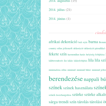
2014. augusztus
(15)
2014. július
(21)
2014. június
(1)
címk
afrikai dekoráció
barna
bali style
Bemuta
country stílus jellemzői
dekoráció
dekoráció párnákkal
fekete szín
harmonikus hatás
helyiség felújítása
lila
lila sz
lakberendezés
kis lakás
lakásfelújítás
minimalista stílus
minimál
minimál bútor
minimál jelle
berendezése
nappali bú
színek
színe
színek használata
szürke
szürke alka
színek összehangolása
sárga
trendi szín
tárolás
tárolási ö