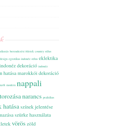
ék
tkozás
berendezési ötletek
country stílus
eklektika
design
egzotikus indonéz stílus
indonéz dekoráció
indonéz
ín hatása
marokkói dekoráció
nappali
mzői
modern
torozása
narancs
praktikus
k hatása
színek jelentése
lmazása
szürke használata
vörös
tletek
zöld