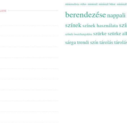
minimalista stílus
minimál
minimál bútor
minimál
vum
berendezése
nappali
színek
szí
színek használata
szürke
szürke a
színek összehangolása
sárga
trendi szín
tárolás
tárolá