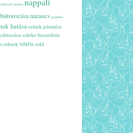
nappali
 jellemzői
modern
 bútorozása
narancs
praktikus
nek hatása
színek jelentése
lkalmazása
szürke használata
vörös
si ötletek
zöld