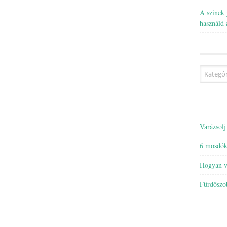
A színek 
használd 
Kategóri
Varázsolj
6 mosdóka
Hogyan va
Fürdőszo