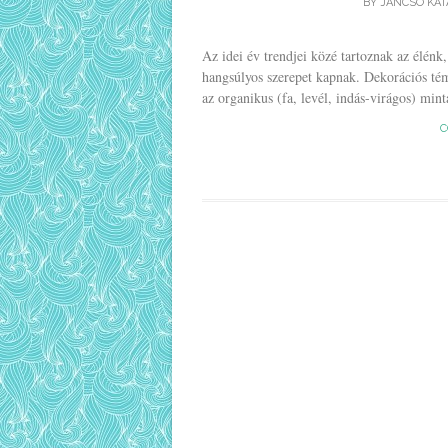
BY
JANCSO KAT
Az idei év trendjei közé tartoznak az élénk
hangsúlyos szerepet kapnak. Dekorációs tém
az organikus (fa, levél, indás-virágos) mint
C