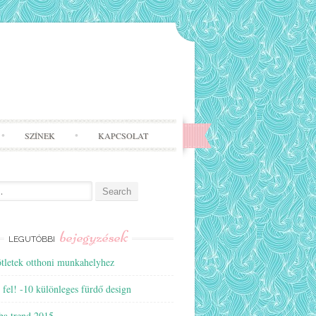
SZÍNEK
KAPCSOLAT
bejegyzések
LEGUTÓBBI
ötletek otthoni munkahelyhez
 fel! -10 különleges fürdő design
ba trend 2015