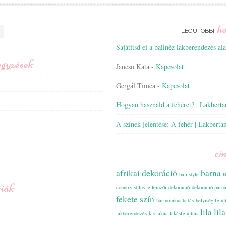
h
LEGUTÓBBI
Sajátítsd el a balinéz lakberendezés alap
egyzések
Jancso Kata
-
Kapcsolat
Gergál Timea
-
Kapcsolat
Hogyan használd a fehéret? | Lakbert
A színek jelentése: A fehér | Lakberta
cí
afrikai dekoráció
barna
bali style
B
riák
country stílus jellemzői
dekoráció
dekoráció párn
fekete szín
harmonikus hatás
helyiség felúj
lila
lil
lakberendezés
kis lakás
lakásfelújítás