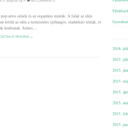
A
//
2015-01-25
//
NO COMMENTS
Fürdőszo
, pop-artos színek és az organikus minták. A falak az idén
Gyereksz
ái közül az idén a természetes (pillangós, madárkás) témák, és
ák hódítanak. Színes,...
ONTINUE READING →
2018. júl
2015. júl
2015. jún
2015. má
2015. ápr
2015. má
2015. feb
2015. jan