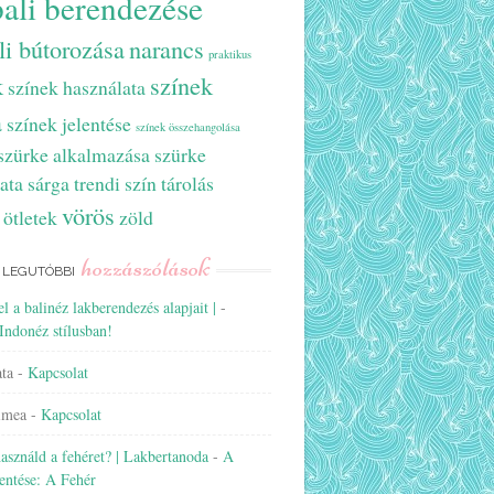
ali berendezése
li bútorozása
narancs
praktikus
k
színek
színek használata
a
színek jelentése
színek összehangolása
szürke alkalmazása
szürke
ata
sárga
trendi szín
tárolás
vörös
 ötletek
zöld
hozzászólások
LEGUTÓBBI
el a balinéz lakberendezés alapjait |
-
Indonéz stílusban!
ta
-
Kapcsolat
imea
-
Kapcsolat
sználd a fehéret? | Lakbertanoda
-
A
lentése: A Fehér