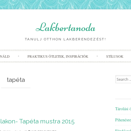
Lakbertanoda
TANULJ OTTHON LAKBERENDEZÉST!
Skip
INÁLD
PRAKTIKUS ÖTLETEK, INSPIRÁCIÓK
STÍLUSOK
to
content
Search
tapéta
for:
Tárolási 
Pihenésre
lakon- Tapéta mustra 2015
Fürdőszo