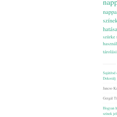
napp
nappa
színe
hatás
szürke
használ
tárolási
Sajátítsd 
Dekorálj 
Jancso Ka
Gergál T
Hogyan ha
színek je