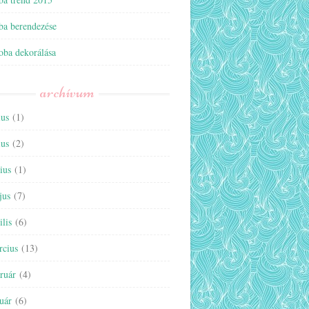
ba berendezése
oba dekorálása
archívum
ius
(1)
ius
(2)
ius
(1)
jus
(7)
ilis
(6)
rcius
(13)
ruár
(4)
uár
(6)