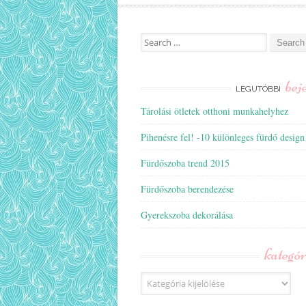
Search
for:
bej
LEGUTÓBBI
Tárolási ötletek otthoni munkahelyhez
Pihenésre fel! -10 különleges fürdő design
Fürdőszoba trend 2015
Fürdőszoba berendezése
Gyerekszoba dekorálása
kategó
Kategóriák