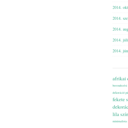
2014. ok
2014. sz
2014. aug
2014. júl
2014. jún
afrikai
berendezési 
dekoráció p
fekete 
dekorá
lila szí
minimalista 