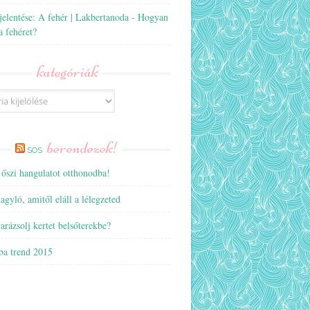
jelentése: A fehér | Lakbertanoda
-
Hogyan
a fehéret?
kategóriák
ák
berendezek!
SOS
 őszi hangulatot otthonodba!
gyló, amitől eláll a lélegzeted
rázsolj kertet belsőterekbe?
ba trend 2015