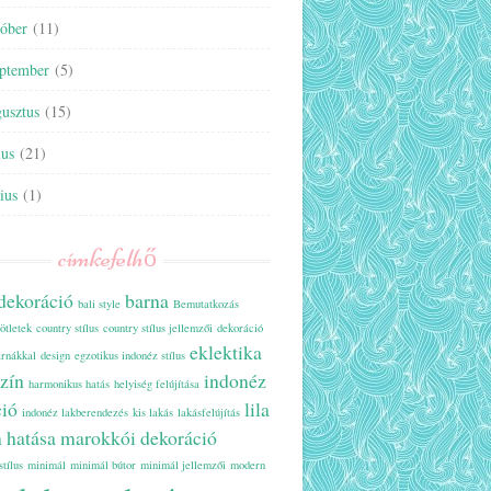
tóber
(11)
eptember
(5)
usztus
(15)
ius
(21)
ius
(1)
címkefelhő
 dekoráció
barna
bali style
Bemutatkozás
ötletek
country stílus
country stílus jellemzői
dekoráció
eklektika
árnákkal
design
egzotikus indonéz stílus
szín
indonéz
harmonikus hatás
helyiség felújítása
ció
lila
indonéz lakberendezés
kis lakás
lakásfelújítás
n hatása
marokkói dekoráció
stílus
minimál
minimál bútor
minimál jellemzői
modern