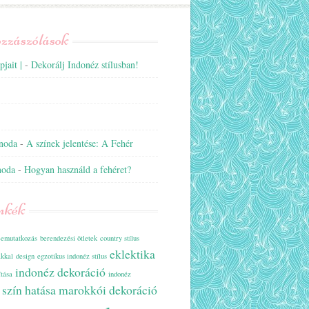
ozzászólások
jait |
-
Dekorálj Indonéz stílusban!
anoda
-
A színek jelentése: A Fehér
noda
-
Hogyan használd a fehéret?
mkék
emutatkozás
berendezési ötletek
country stílus
eklektika
ákkal
design
egzotikus indonéz stílus
indonéz dekoráció
ítása
indonéz
a szín hatása
marokkói dekoráció