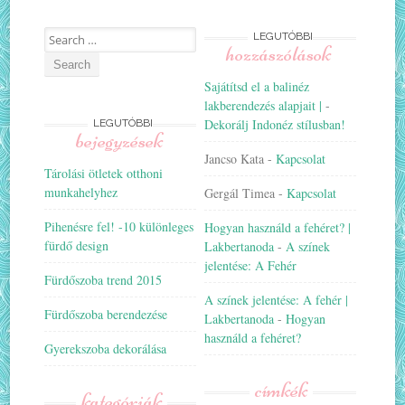
Search
LEGUTÓBBI
hozzászólások
for:
Sajátítsd el a balinéz
lakberendezés alapjait |
-
Dekorálj Indonéz stílusban!
LEGUTÓBBI
bejegyzések
Jancso Kata
-
Kapcsolat
Tárolási ötletek otthoni
munkahelyhez
Gergál Timea
-
Kapcsolat
Pihenésre fel! -10 különleges
Hogyan használd a fehéret? |
fürdő design
Lakbertanoda
-
A színek
jelentése: A Fehér
Fürdőszoba trend 2015
A színek jelentése: A fehér |
Fürdőszoba berendezése
Lakbertanoda
-
Hogyan
használd a fehéret?
Gyerekszoba dekorálása
címkék
kategóriák