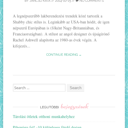
BY
JANCSO KATA
//
2014-10-15
//
NO COMMENTS
A legnépszerűbb lakberendezési trendek közé tartozik a
Shabby chic stílus is. Leginkább az USA-ban hódít, de igen
népszerű Európában is (főként Nagy-Britanniában, és
Franciaországban). A stílust az angol designer és újságírónő
Rachel Ashwell alapította az 1980-as évek végén. A
kifejezés...
CONTINUE READING →
Search
for:
bejegyzések
LEGUTÓBBI
Tárolási ötletek otthoni munkahelyhez
Pihenésre fel! -10 különleges fürdő design