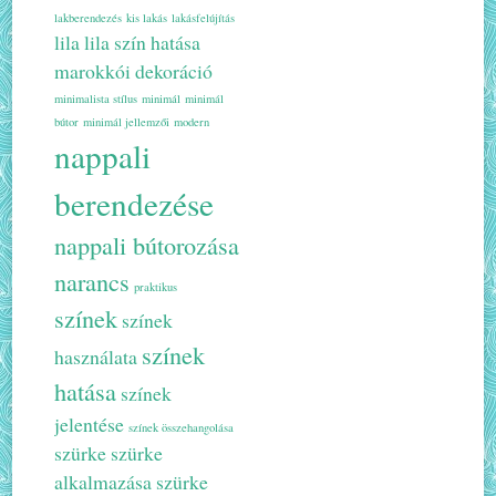
lakberendezés
kis lakás
lakásfelújítás
lila
lila szín hatása
marokkói dekoráció
minimalista stílus
minimál
minimál
bútor
minimál jellemzői
modern
nappali
berendezése
nappali bútorozása
narancs
praktikus
színek
színek
színek
használata
hatása
színek
jelentése
színek összehangolása
szürke
szürke
alkalmazása
szürke