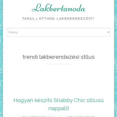
Lakbertanoda
TANULJ OTTHON LAKBERENDEZÉST!
Skip
to
content
trendi lakberendezési stílus
Hogyan készíts Shabby Chic stílusú
nappalit