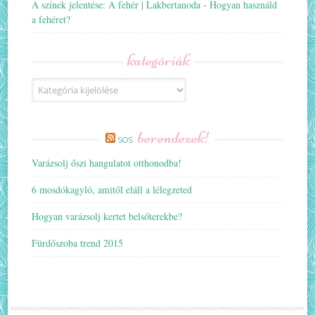
A színek jelentése: A fehér | Lakbertanoda
-
Hogyan használd
a fehéret?
kategóriák
Kategóriák
berendezek!
SOS
Varázsolj őszi hangulatot otthonodba!
6 mosdókagyló, amitől eláll a lélegzeted
Hogyan varázsolj kertet belsőterekbe?
Fürdőszoba trend 2015