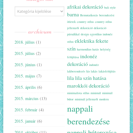
afrikai dekoráció
bali style
Kategóriák
barna
Bemutatkozás
berendezési
ötletek
country stílus
country stílus
jellemzői
dekoráció
dekoráció
archívum
párnákkal
design
egzotikus indonéz
eklektika
fekete
2018. július
(1)
stílus
szín
harmonikus hatás
helyiség
2015. július
(2)
indonéz
felújítása
dekoráció
2015. június
(1)
indonéz
lakberendezés
kis lakás
lakásfelújítás
2015. május
(7)
lila
lila szín hatása
marokkói dekoráció
2015. április
(6)
minimalista stílus
minimál
minimál
2015. március
(13)
bútor
minimál jellemzői
modern
nappali
2015. február
(4)
berendezése
2015. január
(6)
nappali bútorozása
2014. október
(11)