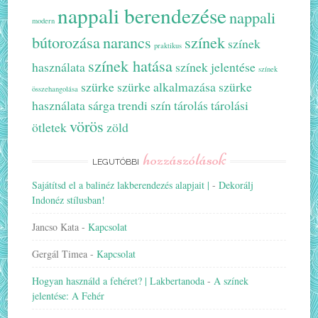
nappali berendezése
nappali
modern
bútorozása
narancs
színek
színek
praktikus
színek hatása
használata
színek jelentése
színek
szürke
szürke alkalmazása
szürke
összehangolása
használata
sárga
trendi szín
tárolás
tárolási
vörös
ötletek
zöld
hozzászólások
LEGUTÓBBI
Sajátítsd el a balinéz lakberendezés alapjait |
-
Dekorálj
Indonéz stílusban!
Jancso Kata
-
Kapcsolat
Gergál Timea
-
Kapcsolat
Hogyan használd a fehéret? | Lakbertanoda
-
A színek
jelentése: A Fehér