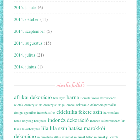
2015. január
(6)
2014. október
(11)
2014. szeptember
(5)
2014. augusztus
(15)
2014. július
(21)
2014. június
(1)
címkefelhő
afrikai dekoráció
barna
bali style
Bemutatkozás
berendezési
ötletek
country stílus
country stílus jellemzői
dekoráció
dekoráció párnákkal
eklektika
fekete szín
design
egzotikus indonéz stílus
harmonikus
indonéz dekoráció
hatás
helyiség felújítása
indonéz lakberendezés
kis
lila
lila szín hatása
marokkói
lakás
lakásfelújítás
dekoráció
minimalista stílus
minimál
minimál bútor
minimál jellemzői