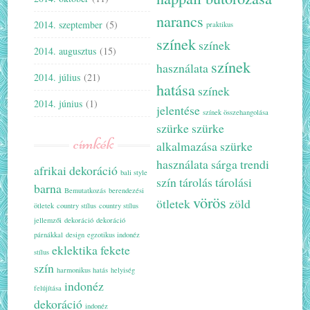
narancs
2014. szeptember
(5)
praktikus
színek
színek
2014. augusztus
(15)
színek
használata
2014. július
(21)
hatása
színek
2014. június
(1)
jelentése
színek összehangolása
szürke
szürke
címkék
alkalmazása
szürke
használata
sárga
trendi
afrikai dekoráció
bali style
szín
tárolás
tárolási
barna
Bemutatkozás
berendezési
vörös
ötletek
zöld
ötletek
country stílus
country stílus
jellemzői
dekoráció
dekoráció
párnákkal
design
egzotikus indonéz
eklektika
fekete
stílus
szín
harmonikus hatás
helyiség
indonéz
felújítása
dekoráció
indonéz