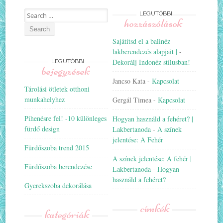
Search
LEGUTÓBBI
hozzászólások
for:
Sajátítsd el a balinéz
lakberendezés alapjait |
-
Dekorálj Indonéz stílusban!
LEGUTÓBBI
bejegyzések
Jancso Kata
-
Kapcsolat
Tárolási ötletek otthoni
munkahelyhez
Gergál Timea
-
Kapcsolat
Pihenésre fel! -10 különleges
Hogyan használd a fehéret? |
fürdő design
Lakbertanoda
-
A színek
jelentése: A Fehér
Fürdőszoba trend 2015
A színek jelentése: A fehér |
Fürdőszoba berendezése
Lakbertanoda
-
Hogyan
használd a fehéret?
Gyerekszoba dekorálása
címkék
kategóriák