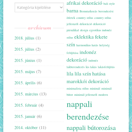
afrikai dekoráció
bali style
Kategóriák
barna
Bemutatkozás
berendezési
ötletek
country stílus
country stílus
jellemzői
dekoráció
dekoráció
archívum
párnákkal
design
egzotikus indonéz
eklektika
fekete
2018. július
(1)
stílus
szín
harmonikus hatás
helyiség
2015. július
(2)
indonéz
felújítása
dekoráció
2015. június
(1)
indonéz
lakberendezés
kis lakás
lakásfelújítás
2015. május
(7)
lila
lila szín hatása
marokkói dekoráció
2015. április
(6)
minimalista stílus
minimál
minimál
2015. március
(13)
bútor
minimál jellemzői
modern
nappali
2015. február
(4)
berendezése
2015. január
(6)
nappali bútorozása
2014. október
(11)