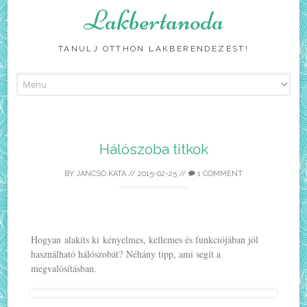
Lakbertanoda
TANULJ OTTHON LAKBERENDEZÉST!
Skip
to
content
Hálószoba titkok
BY
JANCSO KATA
//
2015-02-25
//
1 COMMENT
Hogyan alakíts ki kényelmes, kellemes és funkciójában jól
használható hálószobát? Néhány tipp, ami segít a
megvalósításban.