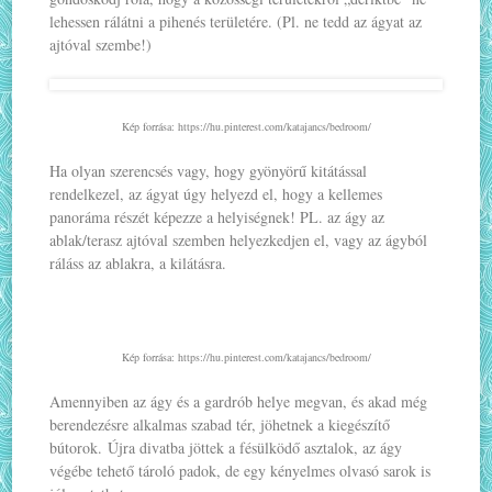
lehessen rálátni a pihenés területére. (Pl. ne tedd az ágyat az
ajtóval szembe!)
Kép forrása: https://hu.pinterest.com/katajancs/bedroom/
Ha olyan szerencsés vagy, hogy gyönyörű kitátással
rendelkezel, az ágyat úgy helyezd el, hogy a kellemes
panoráma részét képezze a helyiségnek! PL. az ágy az
ablak/terasz ajtóval szemben helyezkedjen el, vagy az ágyból
ráláss az ablakra, a kilátásra.
Kép forrása: https://hu.pinterest.com/katajancs/bedroom/
Amennyiben az ágy és a gardrób helye megvan, és akad még
berendezésre alkalmas szabad tér, jöhetnek a kiegészítő
bútorok. Újra divatba jöttek a fésülködő asztalok, az ágy
végébe tehető tároló padok, de egy kényelmes olvasó sarok is