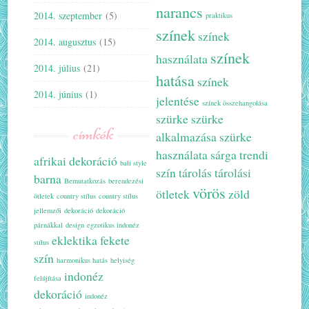
narancs
2014. szeptember
(5)
praktikus
színek
színek
2014. augusztus
(15)
színek
használata
2014. július
(21)
hatása
színek
2014. június
(1)
jelentése
színek összehangolása
szürke
szürke
címkék
alkalmazása
szürke
használata
sárga
trendi
afrikai dekoráció
bali style
szín
tárolás
tárolási
barna
Bemutatkozás
berendezési
vörös
ötletek
zöld
ötletek
country stílus
country stílus
jellemzői
dekoráció
dekoráció
párnákkal
design
egzotikus indonéz
eklektika
fekete
stílus
szín
harmonikus hatás
helyiség
indonéz
felújítása
dekoráció
indonéz