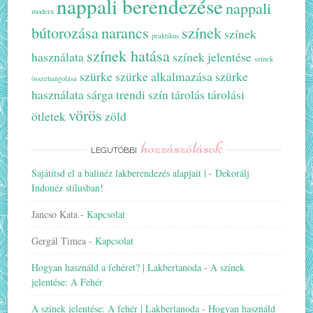
nappali berendezése
nappali
modern
bútorozása
narancs
színek
színek
praktikus
színek hatása
használata
színek jelentése
színek
szürke
szürke alkalmazása
szürke
összehangolása
használata
sárga
trendi szín
tárolás
tárolási
vörös
ötletek
zöld
hozzászólások
LEGUTÓBBI
Sajátítsd el a balinéz lakberendezés alapjait |
-
Dekorálj
Indonéz stílusban!
Jancso Kata
-
Kapcsolat
Gergál Timea
-
Kapcsolat
Hogyan használd a fehéret? | Lakbertanoda
-
A színek
jelentése: A Fehér
A színek jelentése: A fehér | Lakbertanoda
-
Hogyan használd