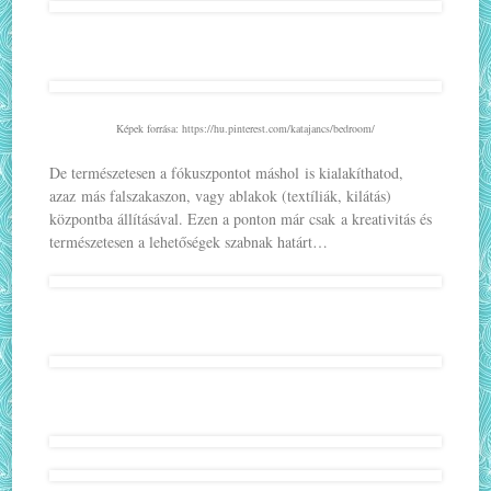
Képek forrása: https://hu.pinterest.com/katajancs/bedroom/
De természetesen a fókuszpontot máshol is kialakíthatod,
azaz más falszakaszon, vagy ablakok (textíliák, kilátás)
központba állításával. Ezen a ponton már csak a kreativitás és
természetesen a lehetőségek szabnak határt…