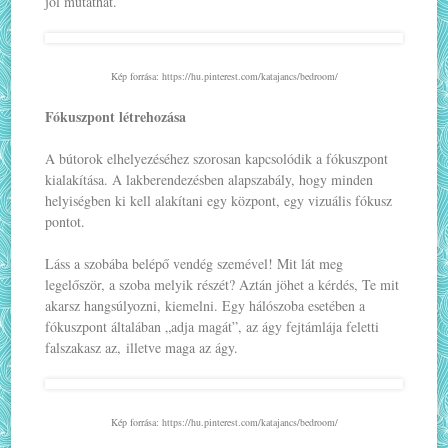
jól mutathat.
Kép forrása: https://hu.pinterest.com/katajancs/bedroom/
Fókuszpont létrehozása
A bútorok elhelyezéséhez szorosan kapcsolódik a fókuszpont
kialakítása. A lakberendezésben alapszabály, hogy minden
helyiségben ki kell alakítani egy központ, egy vizuális fókusz
pontot.
Láss a szobába belépő vendég szemével! Mit lát meg
legelőször, a szoba melyik részét? Aztán jöhet a kérdés, Te mit
akarsz hangsúlyozni, kiemelni. Egy hálószoba esetében a
fókuszpont általában „adja magát”, az ágy fejtámlája feletti
falszakasz az, illetve maga az ágy.
Kép forrása: https://hu.pinterest.com/katajancs/bedroom/