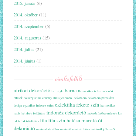
2015. január
(6)
2014. október
(11)
2014. szeptember
(5)
2014. augusztus
(15)
2014. július
(21)
2014. június
(1)
címkefelhő
afrikai dekoráció
barna
bali style
Bemutatkozás
berendezési
ötletek
country stílus
country stílus jellemzői
dekoráció
dekoráció párnákkal
eklektika
fekete szín
design
egzotikus indonéz stílus
harmonikus
indonéz dekoráció
hatás
helyiség felújítása
indonéz lakberendezés
kis
lila
lila szín hatása
marokkói
lakás
lakásfelújítás
dekoráció
minimalista stílus
minimál
minimál bútor
minimál jellemzői