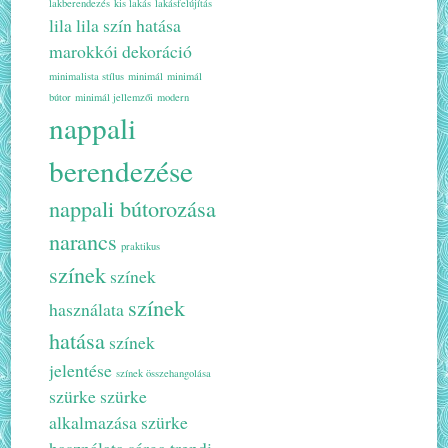
lakberendezés
kis lakás
lakásfelújítás
lila
lila szín hatása
marokkói dekoráció
minimalista stílus
minimál
minimál
bútor
minimál jellemzői
modern
nappali
berendezése
nappali bútorozása
narancs
praktikus
színek
színek
színek
használata
hatása
színek
jelentése
színek összehangolása
szürke
szürke
alkalmazása
szürke