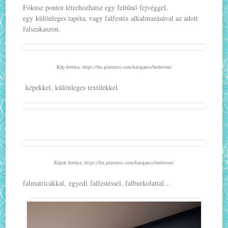
Fókusz pontot létrehozhatsz egy feltűnő fejvéggel,
egy különleges tapéta, vagy falfestés alkalmazásával az adott
falszakaszon.
Kép forrása: https://hu.pinterest.com/katajancs/bedroom/
képekkel, különleges textilekkel
Képek forrása: https://hu.pinterest.com/katajancs/bedroom/
falmatricákkal, egyedi falfestéssel, falburkolattal…