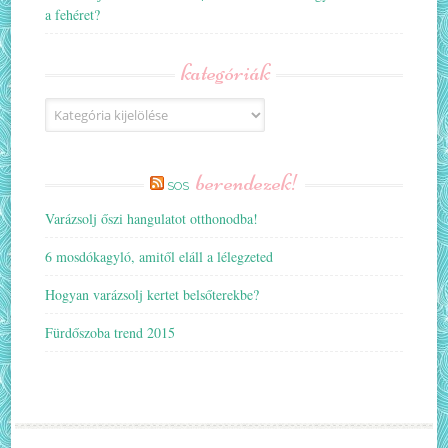
a fehéret?
kategóriák
Kategóriák
berendezek!
SOS
Varázsolj őszi hangulatot otthonodba!
6 mosdókagyló, amitől eláll a lélegzeted
Hogyan varázsolj kertet belsőterekbe?
Fürdőszoba trend 2015