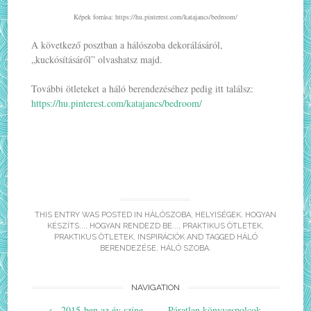
Képek forrása: https://hu.pinterest.com/katajancs/bedroom/
A következő posztban a hálószoba dekorálásáról,
„kuckósításáről” olvashatsz majd.
További ötleteket a háló berendezéséhez pedig itt találsz:
https://hu.pinterest.com/katajancs/bedroom/
THIS ENTRY WAS POSTED IN
HÁLÓSZOBA
,
HELYISÉGEK
,
HOGYAN
KÉSZÍTS...
,
HOGYAN RENDEZD BE...
,
PRAKTIKUS ÖTLETEK
,
PRAKTIKUS ÖTLETEK, INSPIRÁCIÓK
AND TAGGED
HÁLÓ
BERENDEZÉSE
,
HÁLÓ SZOBA
.
Post
NAVIGATION
←
2015-ben az év színe
Páratlan könyvespolcok