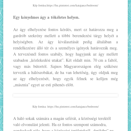
Kép forrása:https://hu.pinterest.com/katajancs/bedroom/
Egy kényelmes ágy a tökéletes helyen.
Az ágy elhelyezése fontos kérdés, mert ez határozza meg a
gardrób szekrény mellett a többi berendezési tárgy helyét a
helyiségben. Az ágy kiválasztását pedig általában a
rendelkezésre álló tér és a személyes igények határozzák meg.
A tervezésnél fontos szabály, hogy hagyjunk az ágy mellett
szabadon „közlekedési utakat”. Két oldalt min. 70 cm a faltól,
vagy más bútortól. Sajnos Magyarországon elég szűkösre
tervezik a hálószobákat, de ha van lehetőség, úgy oldjuk meg
az ágy elhelyezését, hogy egyik félnek se kelljen még
„másznia” egyet az esti pihenés előtt.
Kép forrása: https://hu.pinterest.com/katajancs/bedroom/
A háló sokak számára a magán szférát, a közösségi terektől
való elvonulást jelenti. Ha ez fontos szempont számodra,
gondoskodj róla, hogy a közösségi területekről „deriktbe” ne