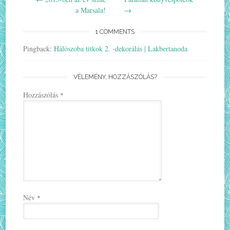
navigation
a Marsala!
→
1 COMMENTS
Pingback:
Hálószoba titkok 2. -dekorálás | Lakbertanoda
VÉLEMÉNY, HOZZÁSZÓLÁS?
Hozzászólás
*
Név
*