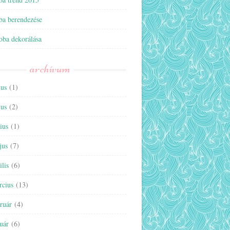
ba berendezése
oba dekorálása
archívum
ius
(1)
ius
(2)
ius
(1)
jus
(7)
ilis
(6)
rcius
(13)
ruár
(4)
uár
(6)