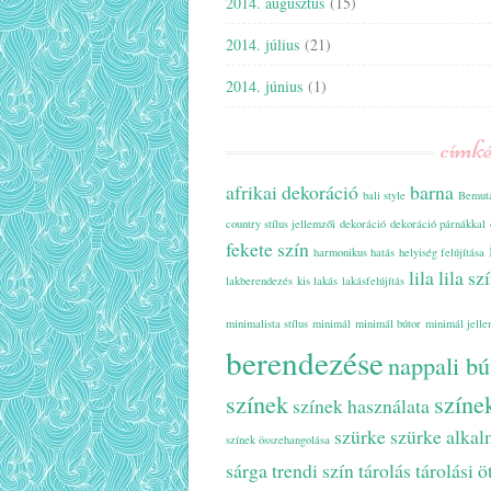
2014. augusztus
(15)
2014. július
(21)
2014. június
(1)
címk
afrikai dekoráció
barna
bali style
Bemuta
country stílus jellemzői
dekoráció
dekoráció párnákkal
fekete szín
harmonikus hatás
helyiség felújítása
lila
lila sz
lakberendezés
kis lakás
lakásfelújítás
minimalista stílus
minimál
minimál bútor
minimál jelle
berendezése
nappali bú
színek
színe
színek használata
szürke
szürke alka
színek összehangolása
sárga
trendi szín
tárolás
tárolási ö