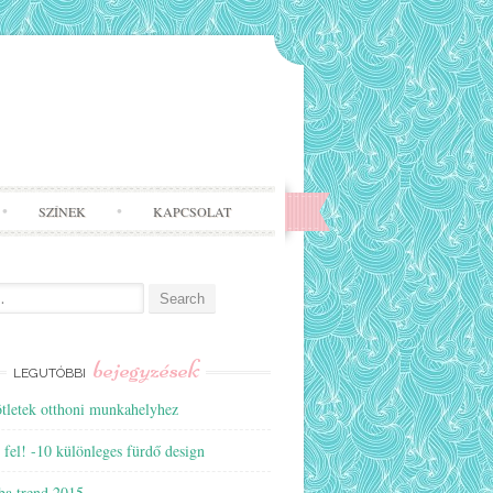
SZÍNEK
KAPCSOLAT
bejegyzések
LEGUTÓBBI
ötletek otthoni munkahelyhez
 fel! -10 különleges fürdő design
ba trend 2015