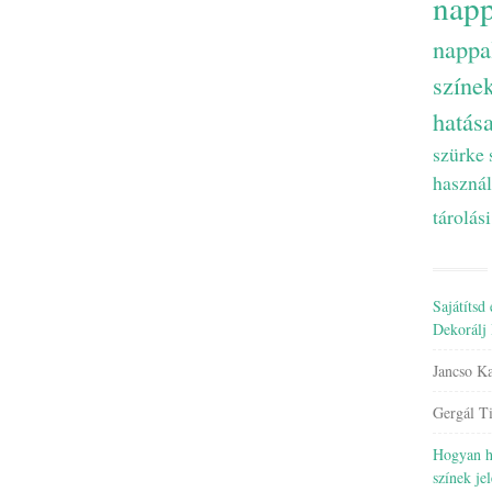
napp
nappa
színe
hatás
szürke
használ
tárolási
Sajátítsd 
Dekorálj 
Jancso Ka
Gergál T
Hogyan ha
színek je