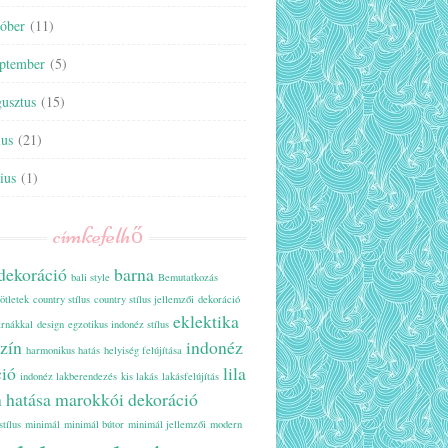
tóber
(11)
eptember
(5)
usztus
(15)
ius
(21)
ius
(1)
címkefelhő
 dekoráció
barna
bali style
Bemutatkozás
ötletek
country stílus
country stílus jellemzői
dekoráció
eklektika
árnákkal
design
egzotikus indonéz stílus
szín
indonéz
harmonikus hatás
helyiség felújítása
ció
lila
indonéz lakberendezés
kis lakás
lakásfelújítás
n hatása
marokkói dekoráció
stílus
minimál
minimál bútor
minimál jellemzői
modern