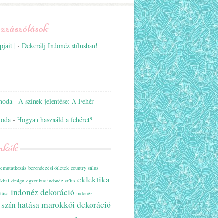
ozzászólások
jait |
-
Dekorálj Indonéz stílusban!
anoda
-
A színek jelentése: A Fehér
noda
-
Hogyan használd a fehéret?
mkék
emutatkozás
berendezési ötletek
country stílus
eklektika
ákkal
design
egzotikus indonéz stílus
indonéz dekoráció
ítása
indonéz
a szín hatása
marokkói dekoráció