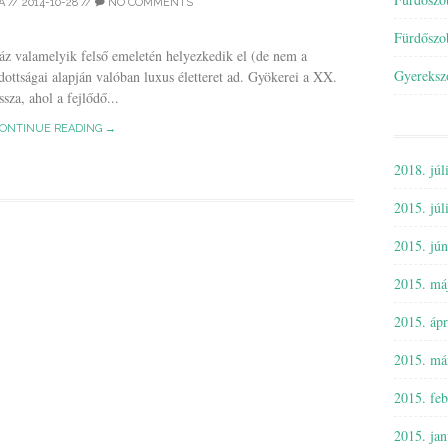
A
//
2014-10-28
//
NO COMMENTS
Fürdőszo
áz valamelyik felső emeletén helyezkedik el (de nem a
Gyereksz
 adottságai alapján valóban luxus életteret ad. Gyökerei a XX.
sza, ahol a fejlődő...
ONTINUE READING →
2018. júl
2015. júl
2015. jún
2015. má
2015. ápr
2015. má
2015. feb
2015. jan