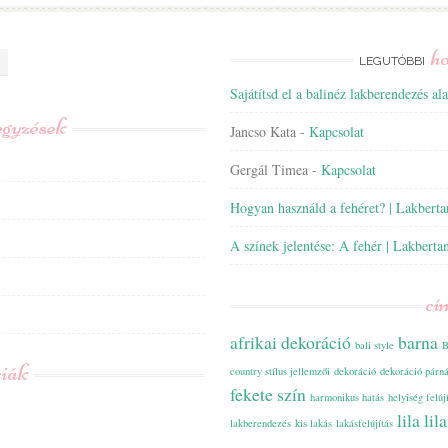
h
LEGUTÓBBI
Sajátítsd el a balinéz lakberendezés alap
egyzések
Jancso Kata
-
Kapcsolat
Gergál Timea
-
Kapcsolat
Hogyan használd a fehéret? | Lakbert
A színek jelentése: A fehér | Lakberta
cí
afrikai dekoráció
barna
bali style
B
riák
country stílus jellemzői
dekoráció
dekoráció párn
fekete szín
harmonikus hatás
helyiség felúj
lila
lil
lakberendezés
kis lakás
lakásfelújítás