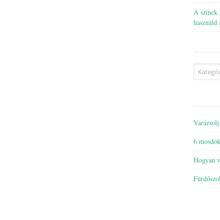
A színek 
használd 
Kategóri
Varázsolj
6 mosdóka
Hogyan va
Fürdőszo