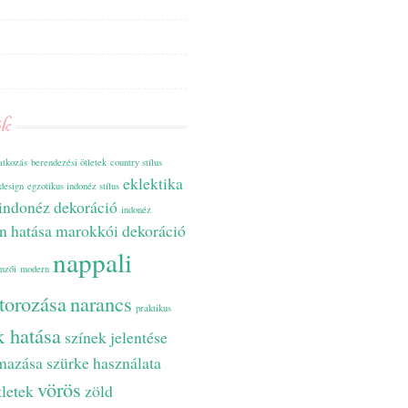
ék
tkozás
berendezési ötletek
country stílus
eklektika
design
egzotikus indonéz stílus
indonéz dekoráció
indonéz
ín hatása
marokkói dekoráció
nappali
mzői
modern
torozása
narancs
praktikus
k hatása
színek jelentése
lmazása
szürke használata
vörös
tletek
zöld