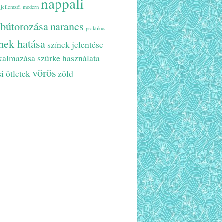
nappali
 jellemzői
modern
 bútorozása
narancs
praktikus
nek hatása
színek jelentése
lkalmazása
szürke használata
vörös
si ötletek
zöld