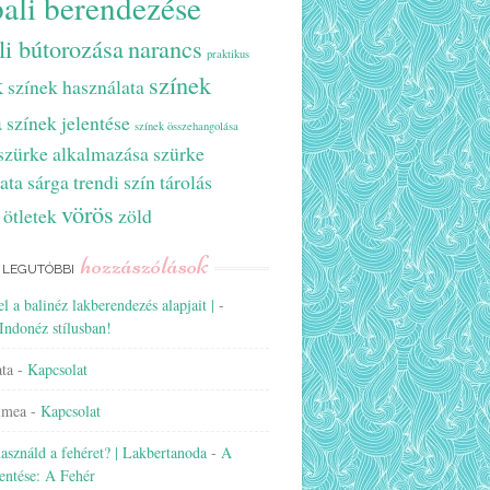
ali berendezése
li bútorozása
narancs
praktikus
k
színek
színek használata
a
színek jelentése
színek összehangolása
szürke alkalmazása
szürke
ata
sárga
trendi szín
tárolás
vörös
 ötletek
zöld
hozzászólások
LEGUTÓBBI
el a balinéz lakberendezés alapjait |
-
Indonéz stílusban!
ta
-
Kapcsolat
imea
-
Kapcsolat
sználd a fehéret? | Lakbertanoda
-
A
lentése: A Fehér