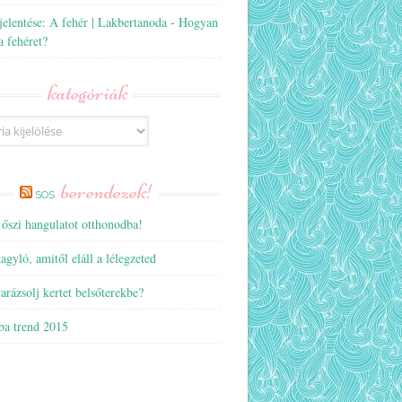
jelentése: A fehér | Lakbertanoda
-
Hogyan
a fehéret?
kategóriák
ák
berendezek!
SOS
 őszi hangulatot otthonodba!
gyló, amitől eláll a lélegzeted
rázsolj kertet belsőterekbe?
ba trend 2015