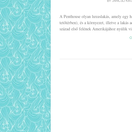
BY
JANCSO KAT
A Penthouse olyan luxuslakás, amely egy h
tetőtérben), és a környezet, illetve a lakás
század első felének Amerikájához nyúlik vis
C