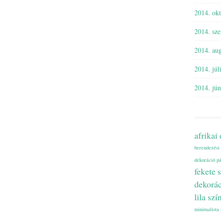
2014. ok
2014. sz
2014. aug
2014. júl
2014. jún
afrikai
berendezési 
dekoráció p
fekete 
dekorá
lila szí
minimalista 