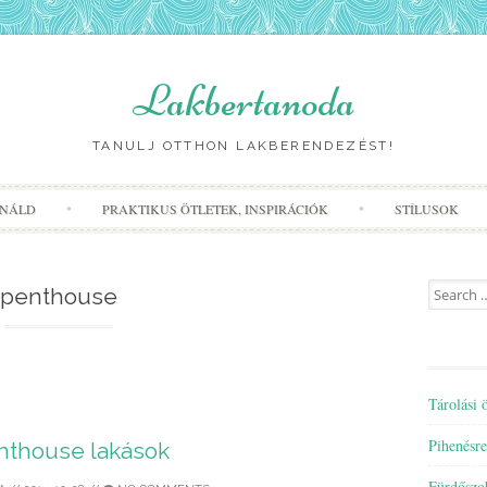
Lakbertanoda
TANULJ OTTHON LAKBERENDEZÉST!
Skip
INÁLD
PRAKTIKUS ÖTLETEK, INSPIRÁCIÓK
STÍLUSOK
to
content
Search
penthouse
for:
Tárolási 
Pihenésre
nthouse lakások
Fürdőszo