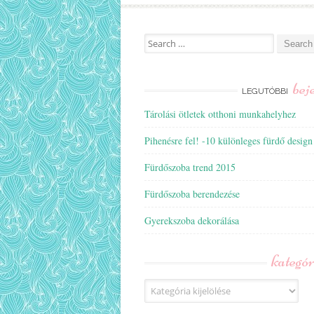
Search
for:
bej
LEGUTÓBBI
Tárolási ötletek otthoni munkahelyhez
Pihenésre fel! -10 különleges fürdő design
Fürdőszoba trend 2015
Fürdőszoba berendezése
Gyerekszoba dekorálása
kategó
Kategóriák