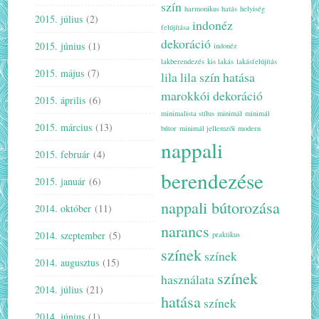
szín
harmonikus hatás
helyiség
2015. július
(2)
indonéz
felújítása
dekoráció
2015. június
(1)
indonéz
lakberendezés
kis lakás
lakásfelújítás
2015. május
(7)
lila
lila szín hatása
marokkói dekoráció
2015. április
(6)
minimalista stílus
minimál
minimál
2015. március
(13)
bútor
minimál jellemzői
modern
nappali
2015. február
(4)
berendezése
2015. január
(6)
nappali bútorozása
2014. október
(11)
narancs
2014. szeptember
(5)
praktikus
színek
színek
2014. augusztus
(15)
színek
használata
2014. július
(21)
hatása
színek
2014. június
(1)