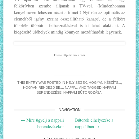
félkörívben szembe álljanak a TV-vel. (Mindenhonnan
kényelmesen lehessen nézni a filmet!) Nyilván az optimális az
elemekből igény szerint összeállítható kanapé, de a félkört
többféle ülőbútor felhasználásával is ki lehet alakítani. A
kiegészítő ülőhelyek mindig könnyen mozdíthatóak legyenek.
Forrás:http://cimots.com
THIS ENTRY WAS POSTED IN
HELYISÉGEK
,
HOGYAN KÉSZÍTS...
,
HOGYAN RENDEZD BE...
,
NAPPALI
AND TAGGED
NAPPALI
BERENDEZÉSE
,
NAPPALI BÚTOROZÁSA
.
NAVIGATION
Post
←
Mire ügyelj a nappali
Bútorok elhelyezése a
navigation
berendezésekor
nappaliban
→