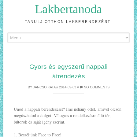
Lakbertanoda
TANULJ OTTHON LAKBERENDEZÉST!
Skip
to
content
Gyors és egyszerű nappali
átrendezés
BY
JANCSO KATA
//
2014-09-03
//
NO COMMENTS
Unod a nappali berendezését? Íme néhány ötlet, amivel olcsón
megúszhatod a dolgot. Válogass a rendelkezésre álló tér,
bútorok és saját igény szerint.
1. Beszéljünk Face to Face!