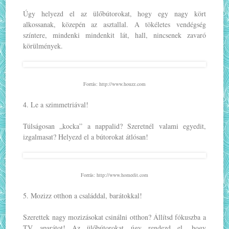
Úgy helyezd el az ülőbútorokat, hogy egy nagy kört
alkossanak, közepén az asztallal. A tökéletes vendégség
színtere, mindenki mindenkit lát, hall, nincsenek zavaró
körülmények.
Forrás: http://www.houzz.com
4. Le a szimmetriával!
Túlságosan „kocka” a nappalid? Szeretnél valami egyedit,
izgalmasat? Helyezd el a bútorokat átlósan!
Forrás: http://www.homedit.com
5. Mozizz otthon a családdal, barátokkal!
Szerettek nagy mozizásokat csinálni otthon? Állítsd fókuszba a
TV aparátot! Az ülőbútorokat úgy rendezd el, hogy