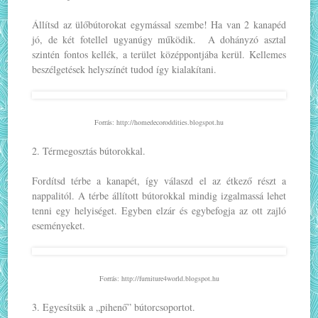
Állítsd az ülőbútorokat egymással szembe! Ha van 2 kanapéd
jó, de két fotellel ugyanúgy működik. A dohányzó asztal
szintén fontos kellék, a terület középpontjába kerül. Kellemes
beszélgetések helyszínét tudod így kialakítani.
Forrás: http://homedecoroddities.blogspot.hu
2. Térmegosztás bútorokkal.
Fordítsd térbe a kanapét, így válaszd el az étkező részt a
nappalitól. A térbe állított bútorokkal mindig izgalmassá lehet
tenni egy helyiséget. Egyben elzár és egybefogja az ott zajló
eseményeket.
Forrás: http://furniture4world.blogspot.hu
3. Egyesítsük a „pihenő” bútorcsoportot.