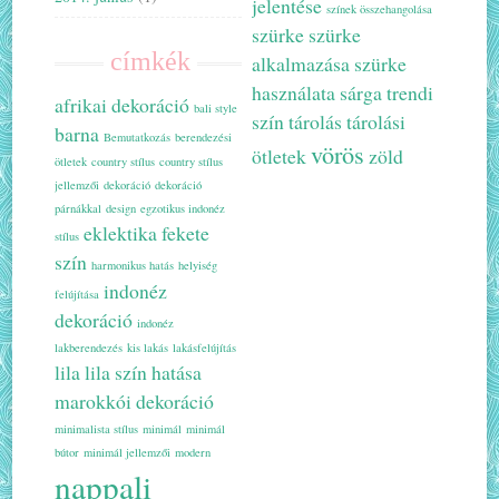
jelentése
színek összehangolása
szürke
szürke
címkék
alkalmazása
szürke
használata
sárga
trendi
afrikai dekoráció
bali style
szín
tárolás
tárolási
barna
Bemutatkozás
berendezési
vörös
ötletek
zöld
ötletek
country stílus
country stílus
jellemzői
dekoráció
dekoráció
párnákkal
design
egzotikus indonéz
eklektika
fekete
stílus
szín
harmonikus hatás
helyiség
indonéz
felújítása
dekoráció
indonéz
lakberendezés
kis lakás
lakásfelújítás
lila
lila szín hatása
marokkói dekoráció
minimalista stílus
minimál
minimál
bútor
minimál jellemzői
modern
nappali