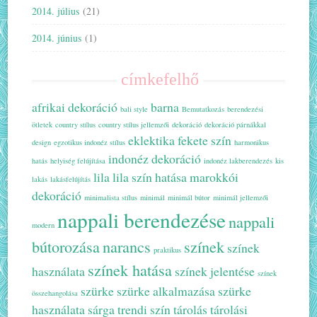
2014. július
(21)
2014. június
(1)
címkefelhő
afrikai dekoráció
barna
bali style
Bemutatkozás
berendezési
ötletek
country stílus
country stílus jellemzői
dekoráció
dekoráció párnákkal
eklektika
fekete szín
design
egzotikus indonéz stílus
harmonikus
indonéz dekoráció
hatás
helyiség felújítása
indonéz lakberendezés
kis
lila
lila szín hatása
marokkói
lakás
lakásfelújítás
dekoráció
minimalista stílus
minimál
minimál bútor
minimál jellemzői
nappali berendezése
nappali
modern
bútorozása
narancs
színek
színek
praktikus
színek hatása
használata
színek jelentése
színek
szürke
szürke alkalmazása
szürke
összehangolása
használata
sárga
trendi szín
tárolás
tárolási