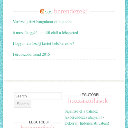
berendezek!
SOS
Varázsolj őszi hangulatot otthonodba!
6 mosdókagyló, amitől eláll a lélegzeted
Hogyan varázsolj kertet belsőterekbe?
Fürdőszoba trend 2015
Search
LEGUTÓBBI
hozzászólások
for:
Sajátítsd el a balinéz
lakberendezés alapjait |
-
Dekorálj Indonéz stílusban!
LEGUTÓBBI