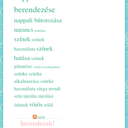
berendezése
nappali bútorozása
narancs
praktikus
színek
színek
színek
használata
hatása
színek
jelentése
színek összehangolása
szürke
szürke
alkalmazása
szürke
használata
sárga
trendi
szín
tárolás
tárolási
vörös
ötletek
zöld
SOS
berendezek!