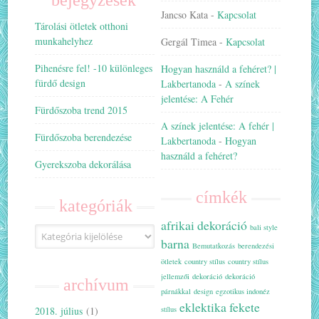
bejegyzések
Jancso Kata
-
Kapcsolat
Tárolási ötletek otthoni
munkahelyhez
Gergál Timea
-
Kapcsolat
Pihenésre fel! -10 különleges
Hogyan használd a fehéret? |
fürdő design
Lakbertanoda
-
A színek
jelentése: A Fehér
Fürdőszoba trend 2015
A színek jelentése: A fehér |
Fürdőszoba berendezése
Lakbertanoda
-
Hogyan
használd a fehéret?
Gyerekszoba dekorálása
címkék
kategóriák
afrikai dekoráció
bali style
Kategóriák
barna
Bemutatkozás
berendezési
ötletek
country stílus
country stílus
jellemzői
dekoráció
dekoráció
archívum
párnákkal
design
egzotikus indonéz
eklektika
fekete
2018. július
(1)
stílus