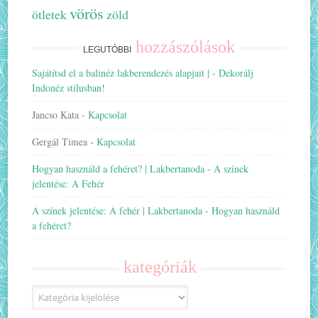
vörös
ötletek
zöld
hozzászólások
LEGUTÓBBI
Sajátítsd el a balinéz lakberendezés alapjait |
-
Dekorálj
Indonéz stílusban!
Jancso Kata
-
Kapcsolat
Gergál Timea
-
Kapcsolat
Hogyan használd a fehéret? | Lakbertanoda
-
A színek
jelentése: A Fehér
A színek jelentése: A fehér | Lakbertanoda
-
Hogyan használd
a fehéret?
kategóriák
Kategóriák